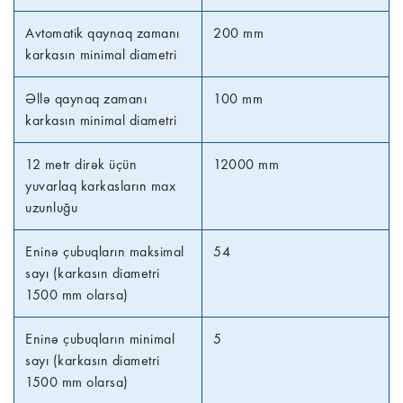
Avtomatik qaynaq zamanı
200 mm
karkasın minimal diametri
Əllə qaynaq zamanı
100 mm
karkasın minimal diametri
12 metr dirək üçün
12000 mm
yuvarlaq karkasların max
uzunluğu
Eninə çubuqların maksimal
54
sayı (karkasın diametri
1500 mm olarsa)
Eninə çubuqların minimal
5
sayı (karkasın diametri
1500 mm olarsa)