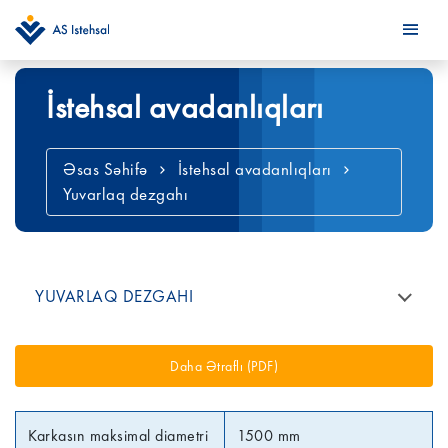
İstehsal avadanlıqları
Əsas Səhifə
İstehsal avadanlıqları
Yuvarlaq dezgahı
YUVARLAQ DEZGAHI
Daha Ətraflı (PDF)
Karkasın maksimal diametri
1500 mm