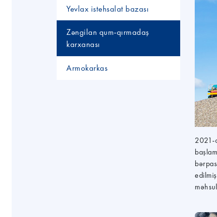
Yevlax istehsalat bazası
Zəngilan qum-qırmadaş
karxanası
Armokarkas
2021-c
başlam
bərpas
edilmiş
məhsull