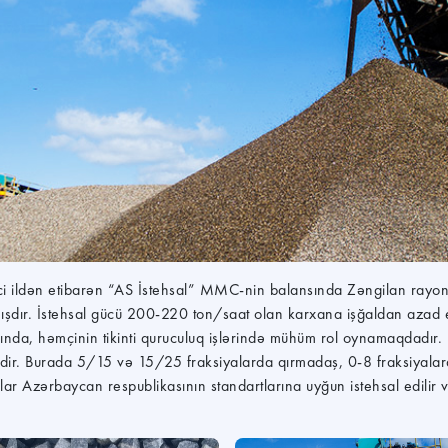
i ildən etibarən “AS İstehsal” MMC-nin balansında Zəngilan rayon
ışdır. İstehsal gücü 200-220 ton/saat olan karxana işğaldan azad ed
ında, həmçinin tikinti quruculuq işlərində mühüm rol oynamaqdadır.
dir. Burada 5/15 və 15/25 fraksiyalarda qırmadaş, 0-8 fraksiyalarda 
ar Azərbaycan respublikasının standartlarına uyğun istehsal edilir və