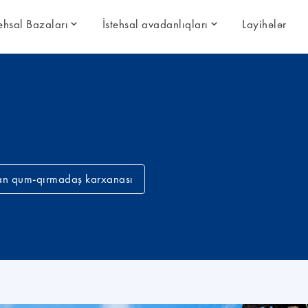
tehsal Bazaları
İstehsal avadanlıqları
Layihələr
an qum-qırmadaş karxanası