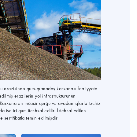
u ərazisində qum-qırmadaş karxanası fəaliyyata
ilmiş ərazilərin yol infrastrukturunun
 Karxana ən müasir qurğu və avadanlıqlarla təchiz
isə iri qum iteshsal edilir. İstehsal edilən
 sertifikatla təmin edilmişdir