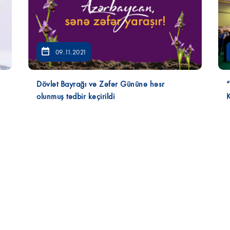
09.11.2021
Dövlət Bayrağı və Zəfər Gününə həsr
“
olunmuş tədbir keçirildi
K