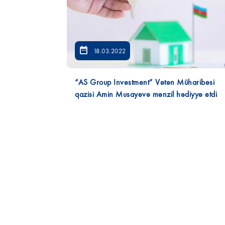
18.03.2022
“AS Group Investment” Vətən Müharibəsi
qazisi Amin Musayevə mənzil hədiyyə etdi