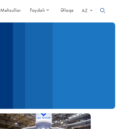
Məhsullar
Faydalı
Əlaqə
AZ