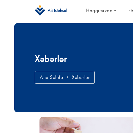
Haqqımızda
İs
Xəbərlər
Ana Səhifə
Xəbərlər