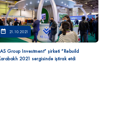
21.10.2021
AS Group Investment” şirkəti “Rebuild
arabakh 2021 sərgisində iştirak etdi