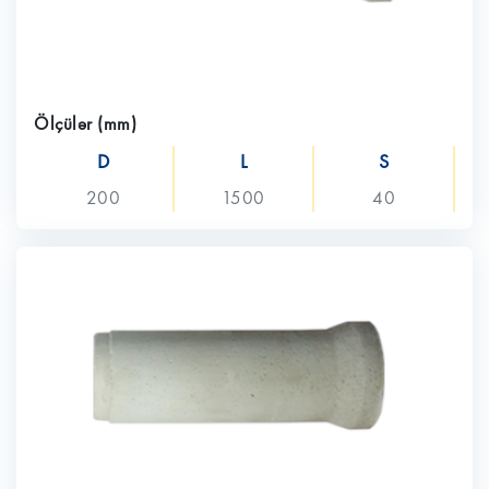
Ölçülər (mm)
D
L
S
200
1500
40