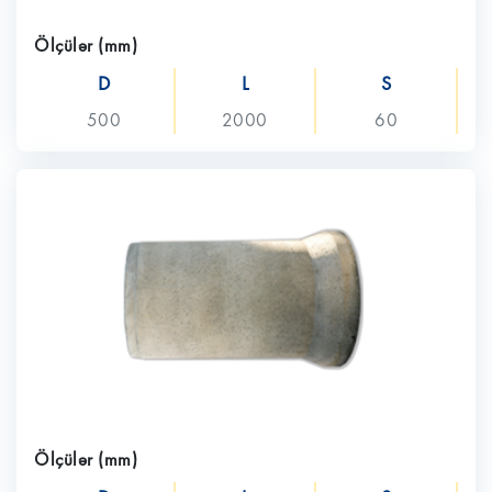
Ölçülər (mm)
D
L
S
500
2000
60
Ölçülər (mm)