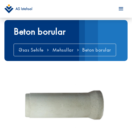
Beton borular
Əsas Səhifə
Məhsullar
Beton borular