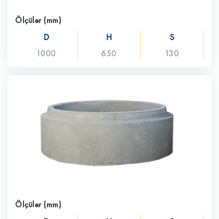
Ölçülər (mm)
D
H
S
1000
650
130
Ölçülər (mm)