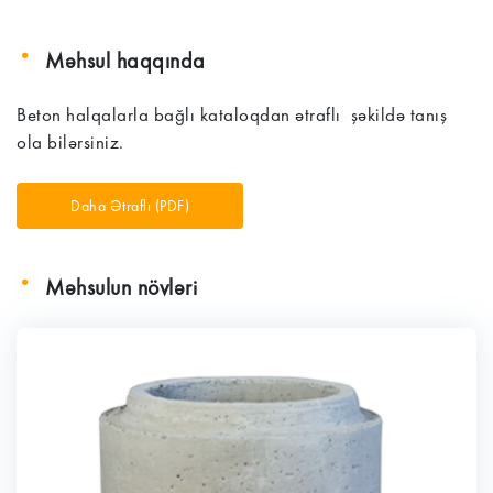
Məhsul haqqında
Beton halqalarla bağlı kataloqdan ətraflı şəkildə tanış
ola bilərsiniz.
Daha Ətraflı (PDF)
Məhsulun növləri