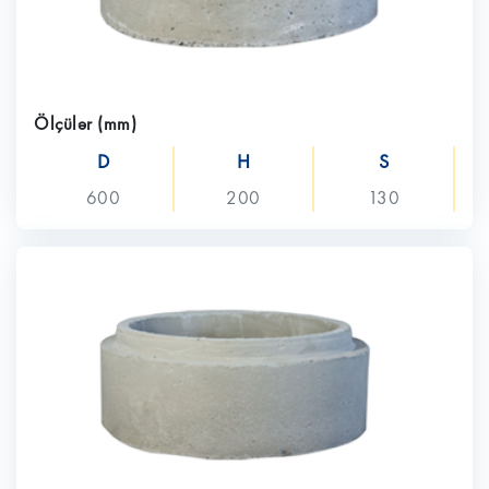
Ölçülər (mm)
D
H
S
600
200
130